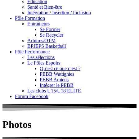
Education
Santé et Bien-être
Intégration / Insertion / Inclusion
Pôle Formation
Entraîneurs
Se Former
Se Recycler
Arbitres/OTM
BPJEPS Basketball
Pôle Performance
Les sélections
Le Pôles Espoirs
Qu’est ce que c’est ?
PEBB Wattignies
PEBB Amiens
Intégrer le PEBB
Les clubs U15/U18 ELITE
Forum Facebook
Photos