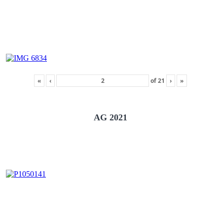
«
‹
of
21
›
»
AG 2021