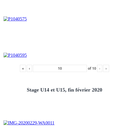
«
‹
of
10
›
»
Stage U14 et U15, fin février 2020