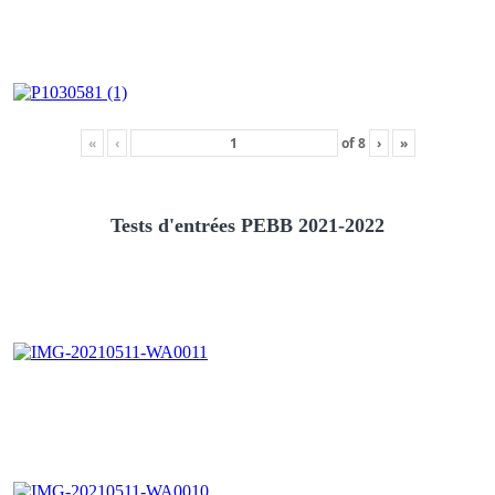
«
‹
of
8
›
»
Tests d'entrées PEBB 2021-2022