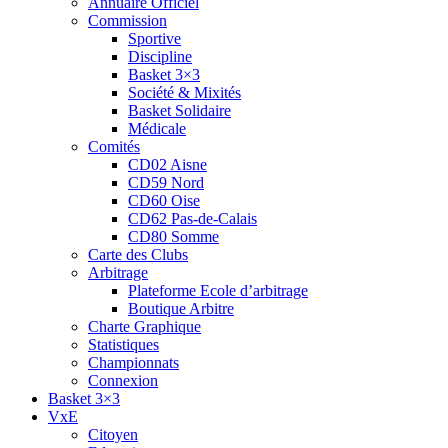
Annuaire Officiel
Commission
Sportive
Discipline
Basket 3×3
Société & Mixités
Basket Solidaire
Médicale
Comités
CD02 Aisne
CD59 Nord
CD60 Oise
CD62 Pas-de-Calais
CD80 Somme
Carte des Clubs
Arbitrage
Plateforme Ecole d’arbitrage
Boutique Arbitre
Charte Graphique
Statistiques
Championnats
Connexion
Basket 3×3
VxE
Citoyen