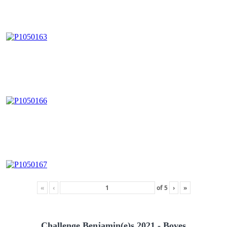
«
‹
of
5
›
»
Challenge Benjamin(e)s 2021 - Boves