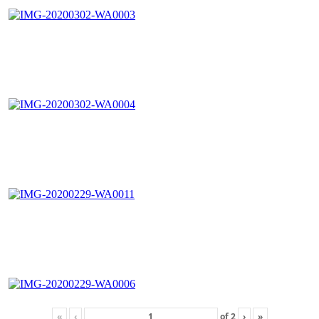
«
‹
of
2
›
»