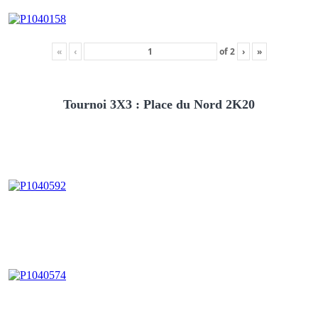
«
‹
of
2
›
»
Tournoi 3X3 : Place du Nord 2K20