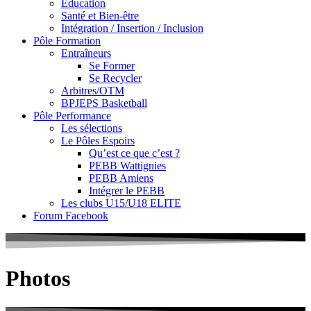
Education
Santé et Bien-être
Intégration / Insertion / Inclusion
Pôle Formation
Entraîneurs
Se Former
Se Recycler
Arbitres/OTM
BPJEPS Basketball
Pôle Performance
Les sélections
Le Pôles Espoirs
Qu’est ce que c’est ?
PEBB Wattignies
PEBB Amiens
Intégrer le PEBB
Les clubs U15/U18 ELITE
Forum Facebook
Photos