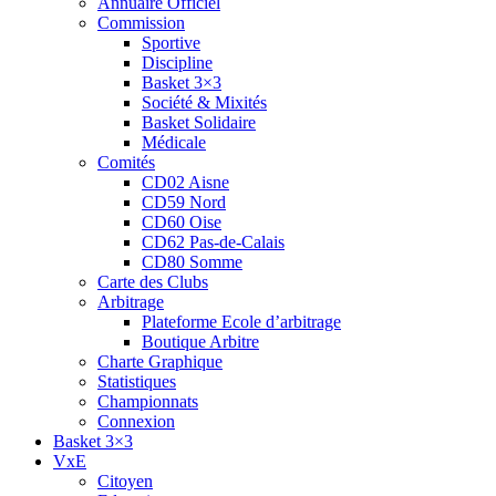
Annuaire Officiel
Commission
Sportive
Discipline
Basket 3×3
Société & Mixités
Basket Solidaire
Médicale
Comités
CD02 Aisne
CD59 Nord
CD60 Oise
CD62 Pas-de-Calais
CD80 Somme
Carte des Clubs
Arbitrage
Plateforme Ecole d’arbitrage
Boutique Arbitre
Charte Graphique
Statistiques
Championnats
Connexion
Basket 3×3
VxE
Citoyen