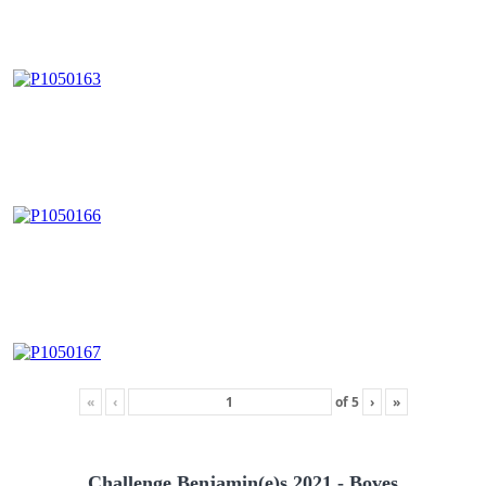
«
‹
of
5
›
»
Challenge Benjamin(e)s 2021 - Boves