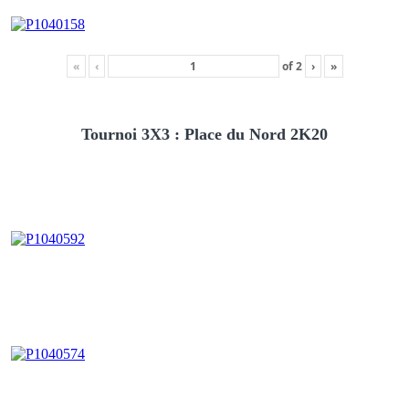
«
‹
of
2
›
»
Tournoi 3X3 : Place du Nord 2K20