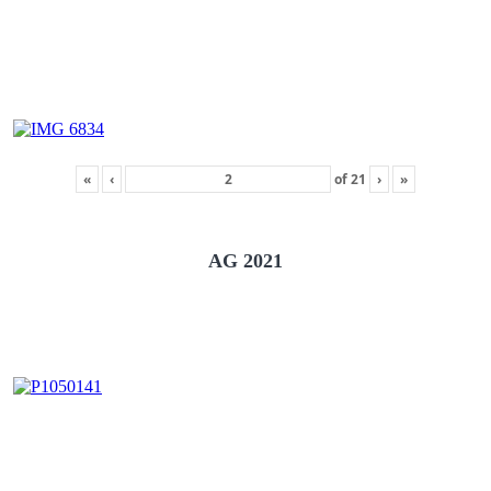
«
‹
of
21
›
»
AG 2021