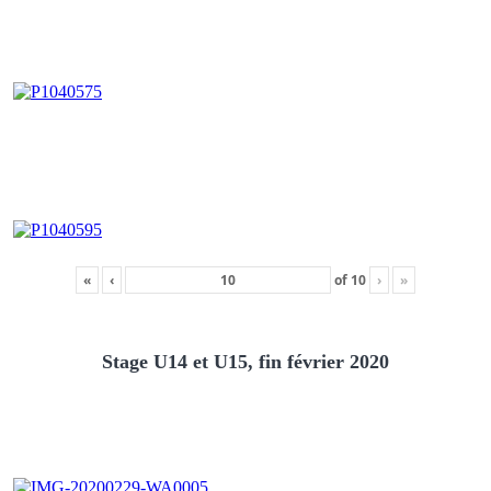
«
‹
of
10
›
»
Stage U14 et U15, fin février 2020