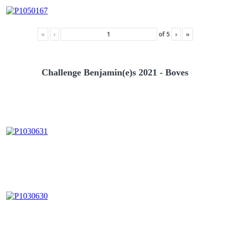
«
‹
of
5
›
»
Challenge Benjamin(e)s 2021 - Boves