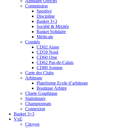
Annuaire Officiel
Commission
Sportive
Discipline
Basket 3×3
Société & Mixités
Basket Solidaire
Médicale
Comités
CD02 Aisne
CD59 Nord
CD60 Oise
CD62 Pas-de-Calais
CD80 Somme
Carte des Clubs
Arbitrage
Plateforme Ecole d’arbitrage
Boutique Arbitre
Charte Graphique
Statistiques
Championnats
Connexion
Basket 3×3
VxE
Citoyen