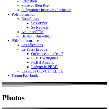
Education
Santé et Bien-être
Intégration / Insertion / Inclusion
Pôle Formation
Entraîneurs
Se Former
Se Recycler
Arbitres/OTM
BPJEPS Basketball
Pôle Performance
Les sélections
Le Pôles Espoirs
Qu’est ce que c’est ?
PEBB Wattignies
PEBB Amiens
Intégrer le PEBB
Les clubs U15/U18 ELITE
Forum Facebook
Photos