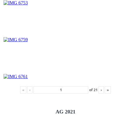
«
‹
of
21
›
»
AG 2021