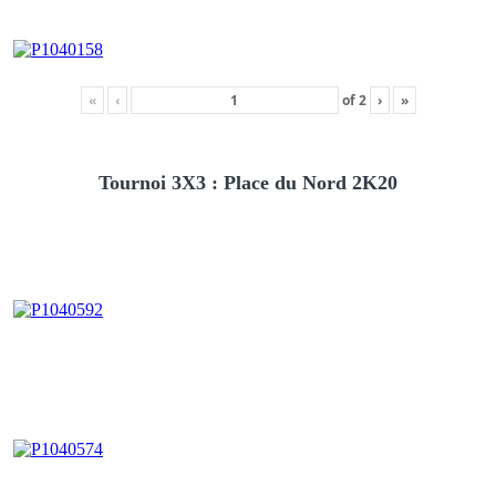
«
‹
of
2
›
»
Tournoi 3X3 : Place du Nord 2K20