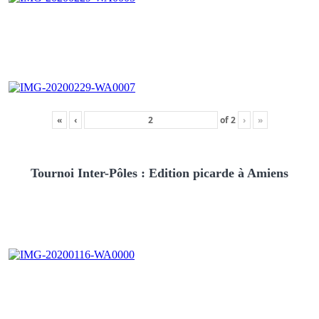
«
‹
of
2
›
»
Tournoi Inter-Pôles : Edition picarde à Amiens