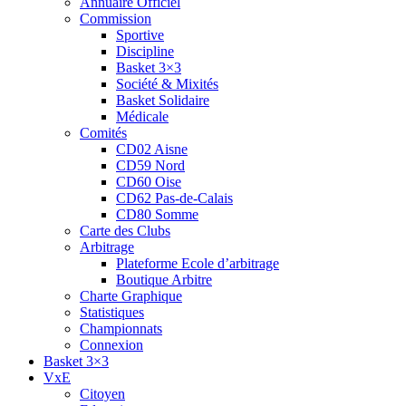
Annuaire Officiel
Commission
Sportive
Discipline
Basket 3×3
Société & Mixités
Basket Solidaire
Médicale
Comités
CD02 Aisne
CD59 Nord
CD60 Oise
CD62 Pas-de-Calais
CD80 Somme
Carte des Clubs
Arbitrage
Plateforme Ecole d’arbitrage
Boutique Arbitre
Charte Graphique
Statistiques
Championnats
Connexion
Basket 3×3
VxE
Citoyen