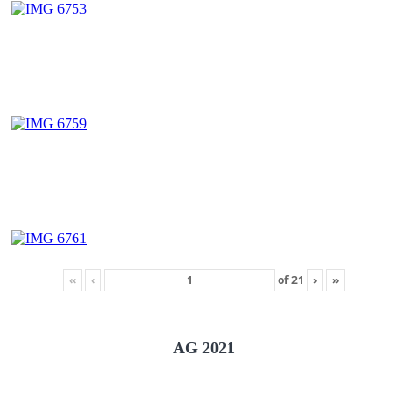
«
‹
of
21
›
»
AG 2021