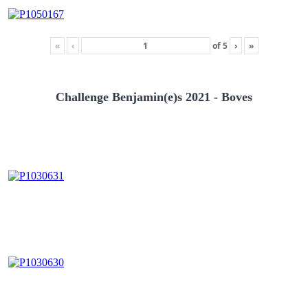
«
‹
of
5
›
»
Challenge Benjamin(e)s 2021 - Boves