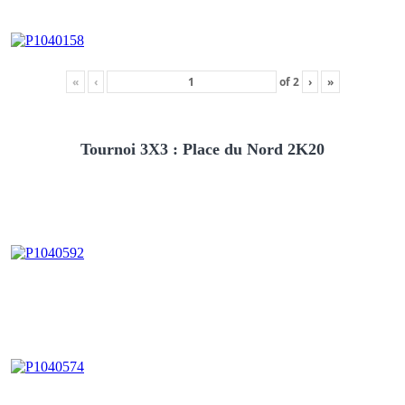
«
‹
of
2
›
»
Tournoi 3X3 : Place du Nord 2K20