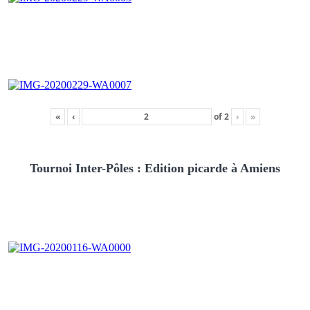
«
‹
of
2
›
»
Tournoi Inter-Pôles : Edition picarde à Amiens