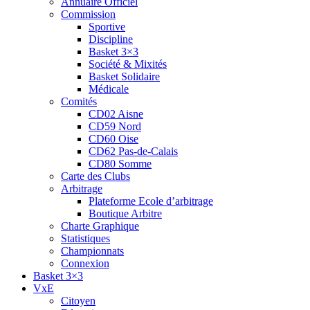
Annuaire Officiel
Commission
Sportive
Discipline
Basket 3×3
Société & Mixités
Basket Solidaire
Médicale
Comités
CD02 Aisne
CD59 Nord
CD60 Oise
CD62 Pas-de-Calais
CD80 Somme
Carte des Clubs
Arbitrage
Plateforme Ecole d’arbitrage
Boutique Arbitre
Charte Graphique
Statistiques
Championnats
Connexion
Basket 3×3
VxE
Citoyen