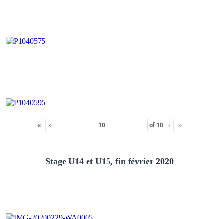
«
‹
of
10
›
»
Stage U14 et U15, fin février 2020