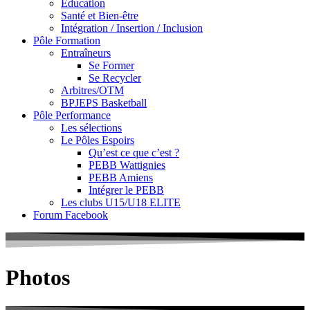
Education
Santé et Bien-être
Intégration / Insertion / Inclusion
Pôle Formation
Entraîneurs
Se Former
Se Recycler
Arbitres/OTM
BPJEPS Basketball
Pôle Performance
Les sélections
Le Pôles Espoirs
Qu’est ce que c’est ?
PEBB Wattignies
PEBB Amiens
Intégrer le PEBB
Les clubs U15/U18 ELITE
Forum Facebook
Photos