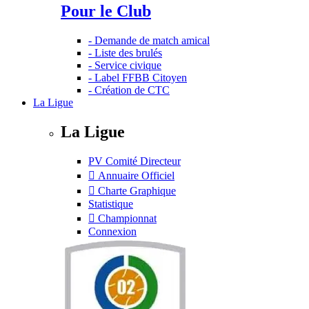
Pour le Club
- Demande de match amical
- Liste des brulés
- Service civique
- Label FFBB Citoyen
- Création de CTC
La Ligue
La Ligue
PV Comité Directeur
Annuaire Officiel
Charte Graphique
Statistique
Championnat
Connexion