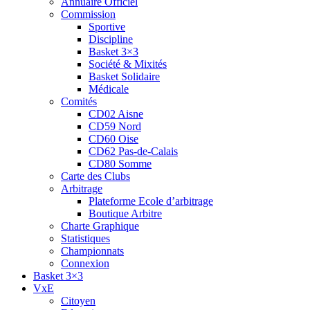
Annuaire Officiel
Commission
Sportive
Discipline
Basket 3×3
Société & Mixités
Basket Solidaire
Médicale
Comités
CD02 Aisne
CD59 Nord
CD60 Oise
CD62 Pas-de-Calais
CD80 Somme
Carte des Clubs
Arbitrage
Plateforme Ecole d’arbitrage
Boutique Arbitre
Charte Graphique
Statistiques
Championnats
Connexion
Basket 3×3
VxE
Citoyen