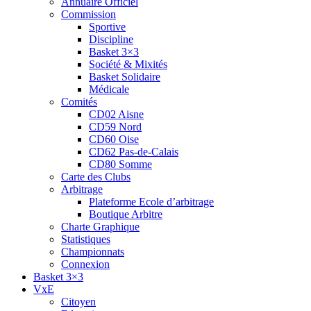
Annuaire Officiel
Commission
Sportive
Discipline
Basket 3×3
Société & Mixités
Basket Solidaire
Médicale
Comités
CD02 Aisne
CD59 Nord
CD60 Oise
CD62 Pas-de-Calais
CD80 Somme
Carte des Clubs
Arbitrage
Plateforme Ecole d’arbitrage
Boutique Arbitre
Charte Graphique
Statistiques
Championnats
Connexion
Basket 3×3
VxE
Citoyen