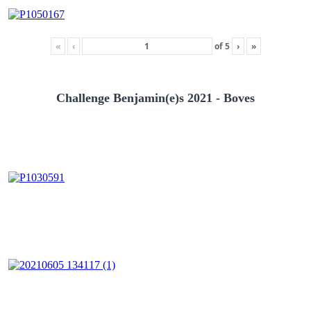
«
‹
of
5
›
»
Challenge Benjamin(e)s 2021 - Boves