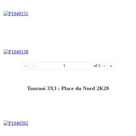
«
‹
of
2
›
»
Tournoi 3X3 : Place du Nord 2K20