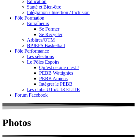
Education
Santé et Bien-être
Intégration / Insertion / Inclusion
Pôle Formation
Entraîneurs
Se Former
Se Recycler
Arbitres/OTM
BPJEPS Basketball
Pôle Performance
Les sélections
Le Pôles Espoirs
Qu’est ce que c’est ?
PEBB Wattignies
PEBB Amiens
Intégrer le PEBB
Les clubs U15/U18 ELITE
Forum Facebook
Photos