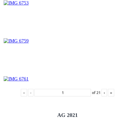
«
‹
of
21
›
»
AG 2021