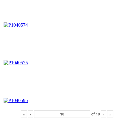
«
‹
of
10
›
»