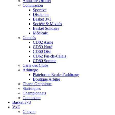
Annuaire Officiel
Commission
Sportive
Discipline
Basket 3×3
Société & Mixités
Basket Solidaire
Médicale
Comités
CD02 Aisne
CD59 Nord
CD60 Oise
CD62 Pas-de-Calais
CD80 Somme
Carte des Clubs
Arbitrage
Plateforme Ecole d’arbitrage
Boutique Arbitre
Charte Graphique
Statistiques
Championnats
Connexion
Basket 3×3
VxE
Citoyen