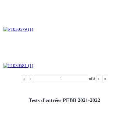
«
‹
of
8
›
»
Tests d'entrées PEBB 2021-2022