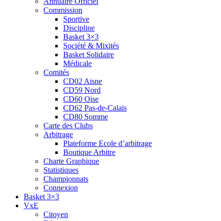
Annuaire Officiel
Commission
Sportive
Discipline
Basket 3×3
Société & Mixités
Basket Solidaire
Médicale
Comités
CD02 Aisne
CD59 Nord
CD60 Oise
CD62 Pas-de-Calais
CD80 Somme
Carte des Clubs
Arbitrage
Plateforme Ecole d’arbitrage
Boutique Arbitre
Charte Graphique
Statistiques
Championnats
Connexion
Basket 3×3
VxE
Citoyen