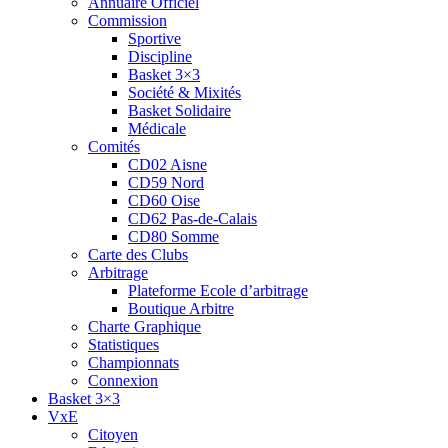
Annuaire Officiel
Commission
Sportive
Discipline
Basket 3×3
Société & Mixités
Basket Solidaire
Médicale
Comités
CD02 Aisne
CD59 Nord
CD60 Oise
CD62 Pas-de-Calais
CD80 Somme
Carte des Clubs
Arbitrage
Plateforme Ecole d’arbitrage
Boutique Arbitre
Charte Graphique
Statistiques
Championnats
Connexion
Basket 3×3
VxE
Citoyen