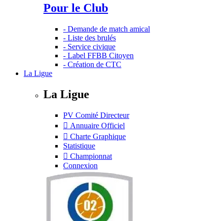
Pour le Club
- Demande de match amical
- Liste des brulés
- Service civique
- Label FFBB Citoyen
- Création de CTC
La Ligue
La Ligue
PV Comité Directeur
Annuaire Officiel
Charte Graphique
Statistique
Championnat
Connexion