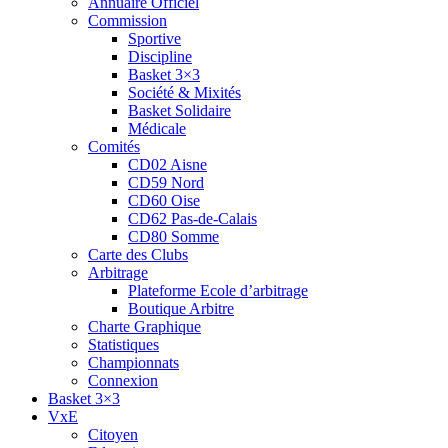
Annuaire Officiel
Commission
Sportive
Discipline
Basket 3×3
Société & Mixités
Basket Solidaire
Médicale
Comités
CD02 Aisne
CD59 Nord
CD60 Oise
CD62 Pas-de-Calais
CD80 Somme
Carte des Clubs
Arbitrage
Plateforme Ecole d’arbitrage
Boutique Arbitre
Charte Graphique
Statistiques
Championnats
Connexion
Basket 3×3
VxE
Citoyen