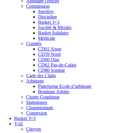
Annuaire Officiel
Commission
Sportive
Discipline
Basket 3×3
Société & Mixités
Basket Solidaire
Médicale
Comités
CD02 Aisne
CD59 Nord
CD60 Oise
CD62 Pas-de-Calais
CD80 Somme
Carte des Clubs
Arbitrage
Plateforme Ecole d’arbitrage
Boutique Arbitre
Charte Graphique
Statistiques
Championnats
Connexion
Basket 3×3
VxE
Citoyen