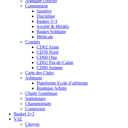
Annuaire Officiel
Commission
Sportive
Discipline
Basket 3×3
Société & Mixités
Basket Solidaire
Médicale
Comités
CD02 Aisne
CD59 Nord
CD60 Oise
CD62 Pas-de-Calais
CD80 Somme
Carte des Clubs
Arbitrage
Plateforme Ecole d’arbitrage
Boutique Arbitre
Charte Graphique
Statistiques
Championnats
Connexion
Basket 3×3
VxE
Citoyen