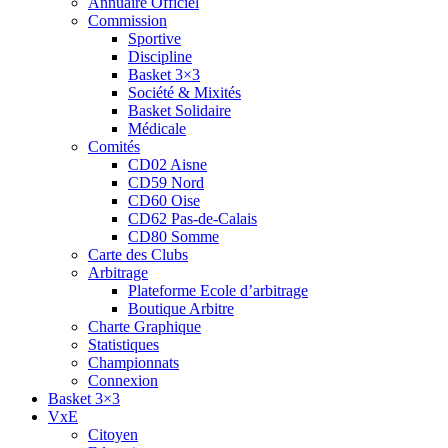
Annuaire Officiel
Commission
Sportive
Discipline
Basket 3×3
Société & Mixités
Basket Solidaire
Médicale
Comités
CD02 Aisne
CD59 Nord
CD60 Oise
CD62 Pas-de-Calais
CD80 Somme
Carte des Clubs
Arbitrage
Plateforme Ecole d’arbitrage
Boutique Arbitre
Charte Graphique
Statistiques
Championnats
Connexion
Basket 3×3
VxE
Citoyen