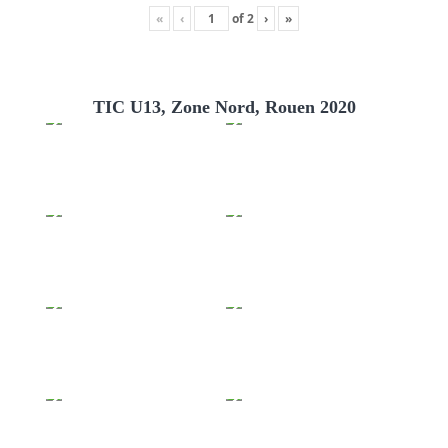
«
‹
of
2
›
»
TIC U13, Zone Nord, Rouen 2020