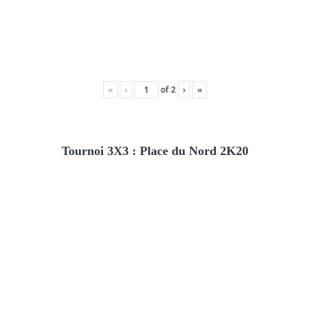
«
‹
of
2
›
»
Tournoi 3X3 : Place du Nord 2K20