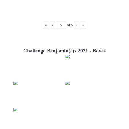
«
‹
of
5
›
»
Challenge Benjamin(e)s 2021 - Boves