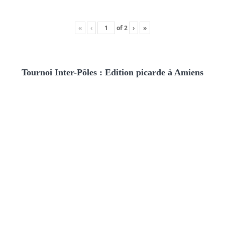
«
‹
of
2
›
»
Tournoi Inter-Pôles : Edition picarde à Amiens