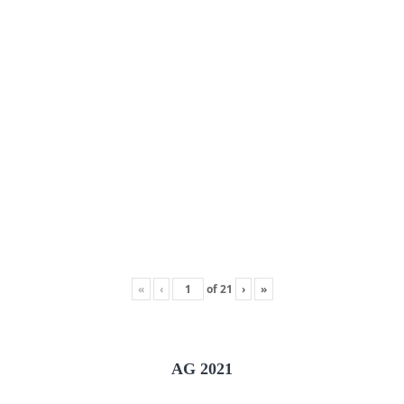
«
‹
of
21
›
»
AG 2021