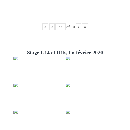
«
‹
of
10
›
»
Stage U14 et U15, fin février 2020