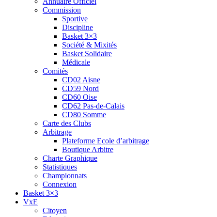
Annuaire Officiel
Commission
Sportive
Discipline
Basket 3×3
Société & Mixités
Basket Solidaire
Médicale
Comités
CD02 Aisne
CD59 Nord
CD60 Oise
CD62 Pas-de-Calais
CD80 Somme
Carte des Clubs
Arbitrage
Plateforme Ecole d’arbitrage
Boutique Arbitre
Charte Graphique
Statistiques
Championnats
Connexion
Basket 3×3
VxE
Citoyen