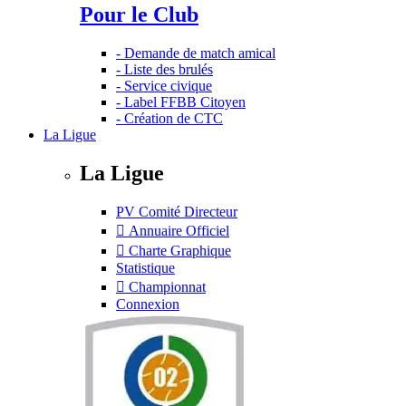
Pour le Club
- Demande de match amical
- Liste des brulés
- Service civique
- Label FFBB Citoyen
- Création de CTC
La Ligue
La Ligue
PV Comité Directeur
Annuaire Officiel
Charte Graphique
Statistique
Championnat
Connexion