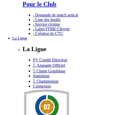
Pour le Club
- Demande de match amical
- Liste des brulés
- Service civique
- Label FFBB Citoyen
- Création de CTC
La Ligue
La Ligue
PV Comité Directeur
Annuaire Officiel
Charte Graphique
Statistique
Championnat
Connexion