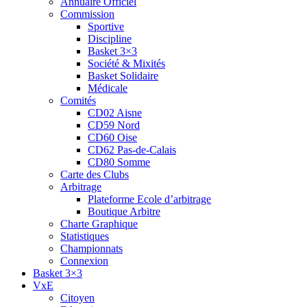
Annuaire Officiel
Commission
Sportive
Discipline
Basket 3×3
Société & Mixités
Basket Solidaire
Médicale
Comités
CD02 Aisne
CD59 Nord
CD60 Oise
CD62 Pas-de-Calais
CD80 Somme
Carte des Clubs
Arbitrage
Plateforme Ecole d’arbitrage
Boutique Arbitre
Charte Graphique
Statistiques
Championnats
Connexion
Basket 3×3
VxE
Citoyen