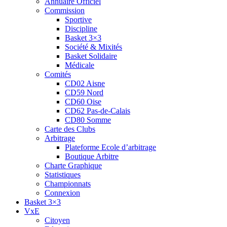
Annuaire Officiel
Commission
Sportive
Discipline
Basket 3×3
Société & Mixités
Basket Solidaire
Médicale
Comités
CD02 Aisne
CD59 Nord
CD60 Oise
CD62 Pas-de-Calais
CD80 Somme
Carte des Clubs
Arbitrage
Plateforme Ecole d’arbitrage
Boutique Arbitre
Charte Graphique
Statistiques
Championnats
Connexion
Basket 3×3
VxE
Citoyen